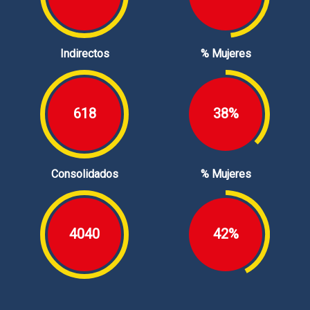
Indirectos
% Mujeres
618
38%
Consolidados
% Mujeres
4040
42%