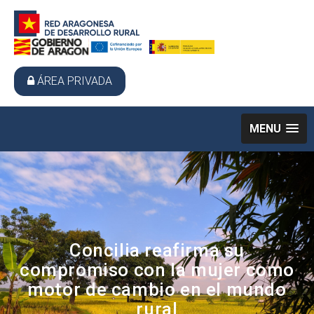
ÁREA PRIVADA
MENU
Concilia reafirma su
compromiso con la mujer como
motor de cambio en el mundo
rural