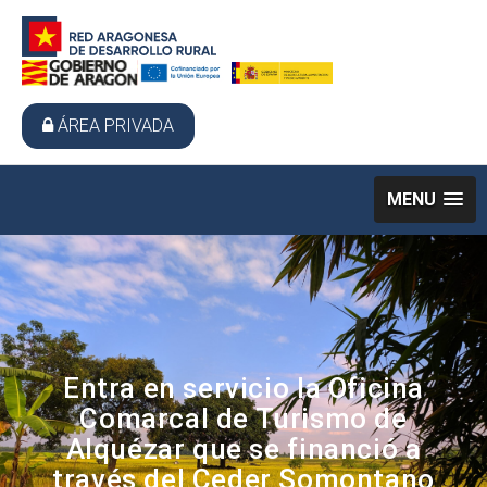
ÁREA PRIVADA
MENU
Entra en servicio la Oficina
Comarcal de Turismo de
Alquézar que se financió a
través del Ceder Somontano