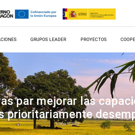
ACIONES
GRUPOS LEADER
PROYECTOS
COOPE
as par mejorar las capaci
s prioritariamente desem
mayo 6, 2023