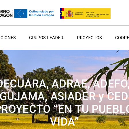
ACIONES
GRUPOS LEADER
PROYECTOS
COOPE
ECUARA, ADRAE, ADEFO,
GUJAMA, ASIADER y C
ROYECTO “EN TU PUEBLO,
VIDA”