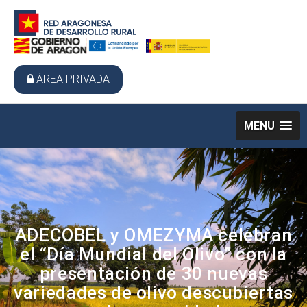
ÁREA PRIVADA
MENU
ADECOBEL y OMEZYMA celebran
el “Día Mundial del Olivo” con la
presentación de 30 nuevas
variedades de olivo descubiertas