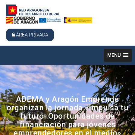
ÁREA PRIVADA
MENU
ADEMA y Aragón Emprende
organizan la jornada «Impulsa tu
futuro: Oportunidades de
financiación para jóvenes
emprendedores en el medio»