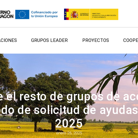
ACIONES
GRUPOS LEADER
PROYECTOS
COOPE
 el resto de grupos de ac
iodo de solicitud de ayud
2025
enero 26, 2025