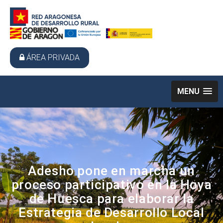
ÁREA PRIVADA
MENU
Adesho pone en marcha un
proceso participativo en la Hoya
de Huesca para elaborar la
Estrategia de Desarrollo Local