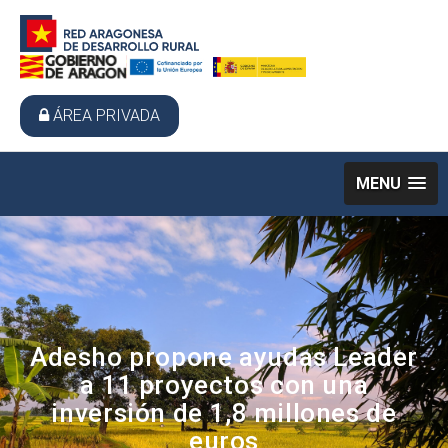
ÁREA PRIVADA
MENU
Adesho propone ayudas Leader
a 11 proyectos con una
inversión de 1,8 millones de
euros