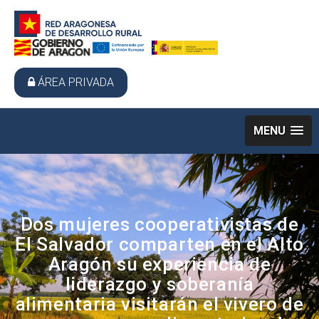
ÁREA PRIVADA
MENU
Dos mujeres cooperativistas de
El Salvador comparten en el Alto
Aragón su experiencia de
liderazgo y soberanía
alimentaria visitarán el vivero de