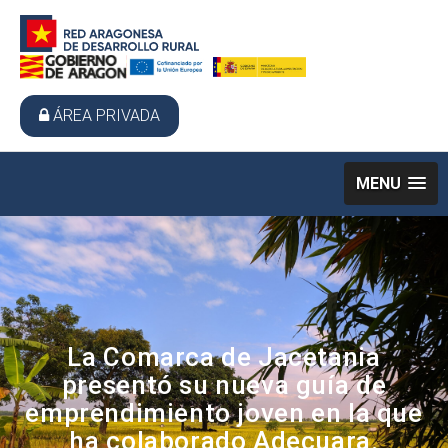
ÁREA PRIVADA
MENU
La Comarca de Jacetania
presentó su nueva guía de
emprendimiento joven en la que
ha colaborado Adecuara.