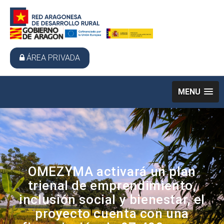
ÁREA PRIVADA
MENU
OMEZYMA activará un plan
trienal de emprendimiento,
inclusión social y bienestar, el
proyecto cuenta con una