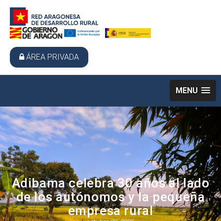
ÁREA PRIVADA
MENU
Adibama celebra 30 años al lado
de los autónomos y la pequeña
empresa rural