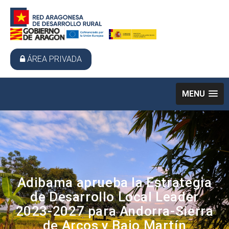
ÁREA PRIVADA
MENU
Adibama aprueba la Estrategia
de Desarrollo Local Leader
2023-2027 para Andorra-Sierra
de Arcos y Bajo Martín