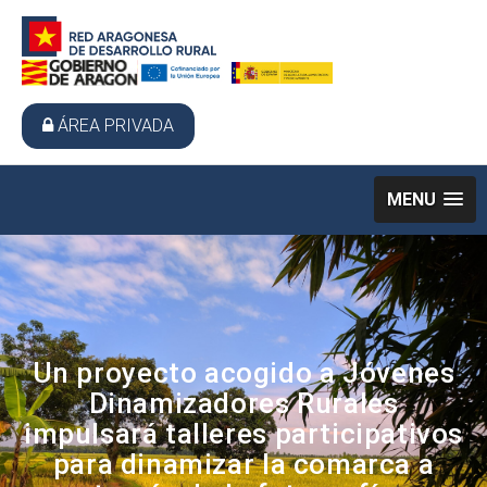
ÁREA PRIVADA
MENU
Un proyecto acogido a Jóvenes
Dinamizadores Rurales
impulsará talleres participativos
para dinamizar la comarca a