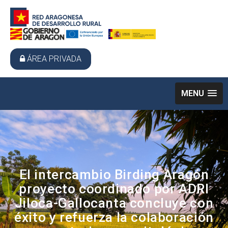
ÁREA PRIVADA
MENU
El intercambio Birding Aragón
proyecto coordinado por ADRI
Jiloca-Gallocanta concluye con
éxito y refuerza la colaboración