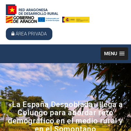
ÁREA PRIVADA
MENU
«La España Despoblada» llega a
Colungo para abordar reto
demográfico en el medio rural y
en el Somontano