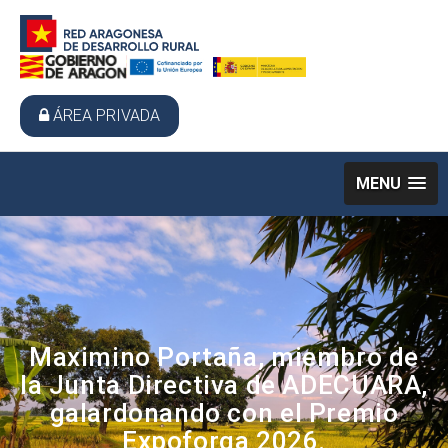
ÁREA PRIVADA
MENU
Maximino Portaña, miembro de
la Junta Directiva de ADECUARA,
galardonando con el Premio
Expoforga 2026.