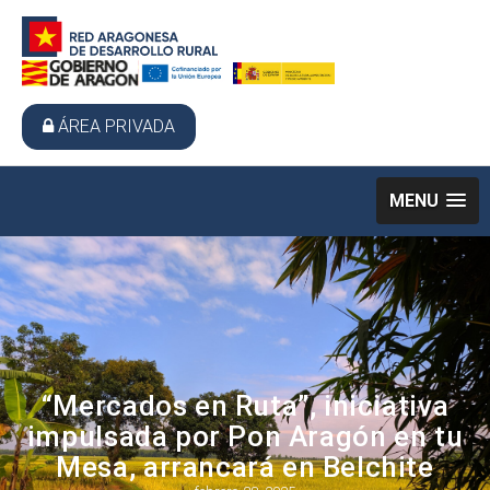
ÁREA PRIVADA
MENU
“Mercados en Ruta”, iniciativa
impulsada por Pon Aragón en tu
Mesa, arrancará en Belchite