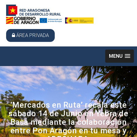
ÁREA PRIVADA
MENU
‘Mercados en Ruta’ recala este
sábado 14 de Junio en Yebra de
Basa mediante la colaboración
entre Pon Aragón en tu mesa y