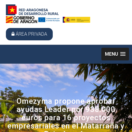
ÁREA PRIVADA
MENU
Omezyma propone aprobar
ayudas Leader por 938.000
euros para 16 proyectos
empresariales en el Matarraña y