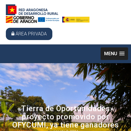
ÁREA PRIVADA
MENU
«Tierra de Oportunidades»
proyecto promovido por
OFYCUMI, ya tiene ganadores