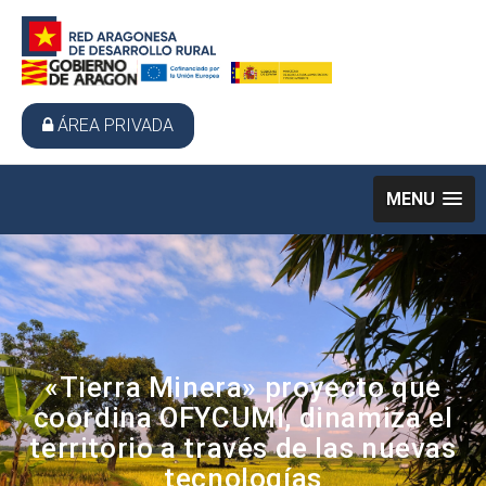
ÁREA PRIVADA
MENU
«Tierra Minera» proyecto que
coordina OFYCUMI, dinamiza el
territorio a través de las nuevas
tecnologías