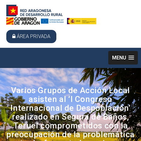
ÁREA PRIVADA
MENU
Varios Grupos de Acción Local
asisten al ‘I Congreso
Internacional de Despoblación’
realizado en Segura de Baños,
Teruel comprometidos con la
preocupación de la problemática