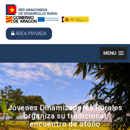
ÁREA PRIVADA
MENU
Jóvenes Dinamizadores Rurales
organiza su tradicional
encuentro de otoño