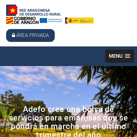
ÁREA PRIVADA
MENU
Adefo crea una bolsa de
servicios para empresas que se
pondrá en marcha en el último
trimestre del año