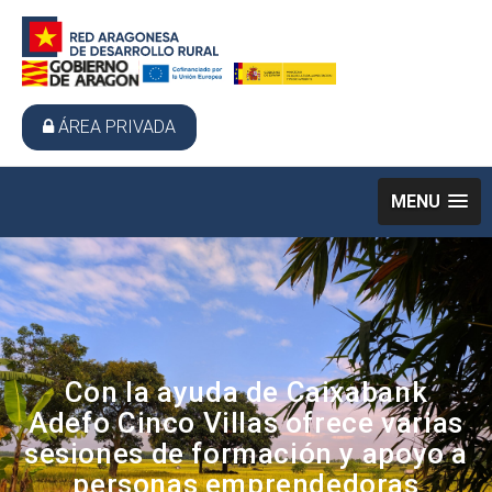
ÁREA PRIVADA
MENU
Con la ayuda de Caixabank
Adefo Cinco Villas ofrece varias
sesiones de formación y apoyo a
personas emprendedoras