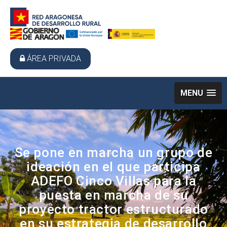
ÁREA PRIVADA
MENU
Se pone en marcha un grupo de
ideación en el que participa
ADEFO Cinco Villas para la
puesta en marcha de su
proyecto tractor estructurado
en su estrategia de desarrollo