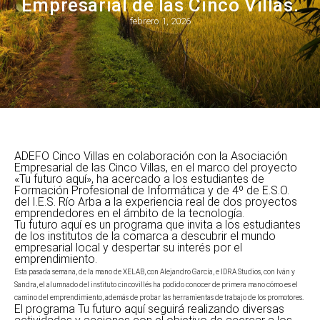
Empresarial de las Cinco Villas.
febrero 1, 2026
ADEFO Cinco Villas en colaboración con la Asociación
Empresarial de las Cinco Villas, en el marco del proyecto
«Tu futuro aquí», ha acercado a los estudiantes de
Formación Profesional de Informática y de 4º de E.S.O.
del I.E.S. Río Arba a la experiencia real de dos proyectos
emprendedores en el ámbito de la tecnología.
Tu futuro aquí es un programa que invita a los estudiantes
de los institutos de la comarca a descubrir el mundo
empresarial local y despertar su interés por el
emprendimiento.
Esta pasada semana, de la mano de XELAB, con Alejandro García, e IDRA Studios, con Iván y
Sandra, el alumnado del instituto cincovillés ha podido conocer de primera mano cómo es el
camino del emprendimiento, además de probar las herramientas de trabajo de los promotores.
El programa Tu futuro aquí seguirá realizando diversas