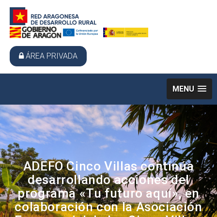
ÁREA PRIVADA
MENU
ADEFO Cinco Villas continúa
desarrollando acciones del
programa «Tu futuro aquí», en
colaboración con la Asociación