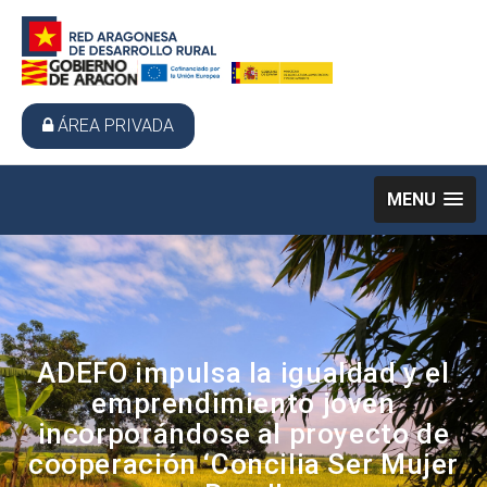
ÁREA PRIVADA
MENU
ADEFO impulsa la igualdad y el
emprendimiento joven
incorporándose al proyecto de
cooperación ‘Concilia Ser Mujer