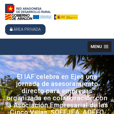
ÁREA PRIVADA
MENU
El IAF celebra en Ejea una
jornada de asesoramiento
directo para empresas
organizada en colaboración con
la Asociación Empresarial de las
Cinco Villas, SOFEJEA, ADEFO