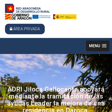
ÁREA PRIVADA
MENU
ADRI Jiloca Gallocanta apoyará
mediante la tramitación de las
ayudas Leader la mejora de una
residencia en Daroca.