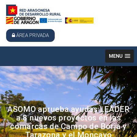
ÁREA PRIVADA
MENU
ASOMO aprueba ayudas LEADER
a 8 nuevos proyectos en las
comarcas de Campo de Borja y
Tarazona y el Moncayo