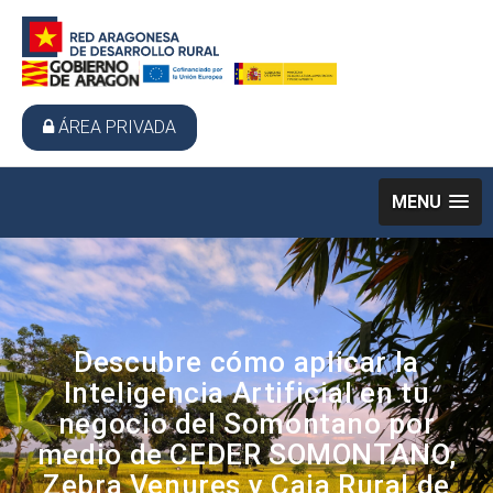
ÁREA PRIVADA
MENU
Descubre cómo aplicar la
Inteligencia Artificial en tu
negocio del Somontano por
medio de CEDER SOMONTANO,
Zebra Venures y Caja Rural de