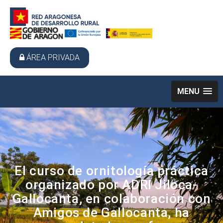
ÁREA PRIVADA
MENU
El curso de ornitología práctica
organizado por ADRI Jiloca-
Gallocanta, en colaboración con
Amigos de Gallocanta, ha