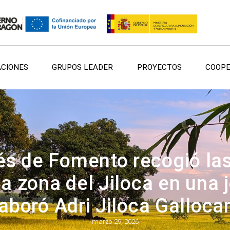
ACIONES
GRUPOS LEADER
PROYECTOS
COOPE
nés de Fomento recogió las
a zona del Jiloca en una 
aboró Adri Jiloca Galloca
marzo 29, 2026