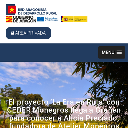
ÁREA PRIVADA
MENU
El proyecto ‘La Era en Ruta’ con
CEDER Monegros llega a Grañén
para conocer a Alicia Preciado,
fundadora de Atelier Monegros