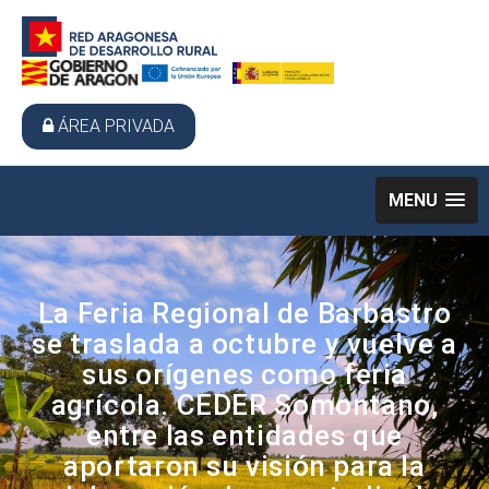
ÁREA PRIVADA
MENU
La Feria Regional de Barbastro
se traslada a octubre y vuelve a
sus orígenes como feria
agrícola. CEDER Somontano,
entre las entidades que
aportaron su visión para la