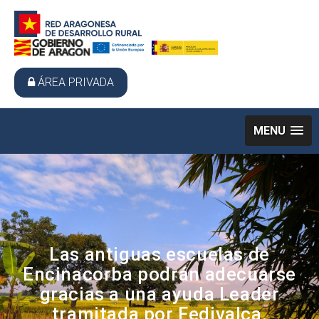
ÁREA PRIVADA
MENU
Las antiguas escuelas de
Encinacorba podrán adecuarse
gracias a una ayuda Leader
tramitada por Fedivalca.