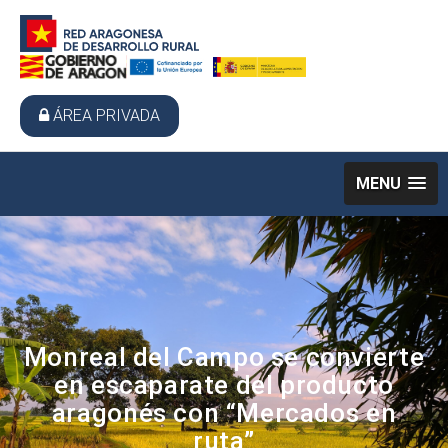
ÁREA PRIVADA
MENU
Monreal del Campo se convierte
en escaparate del producto
aragonés con “Mercados en
ruta”