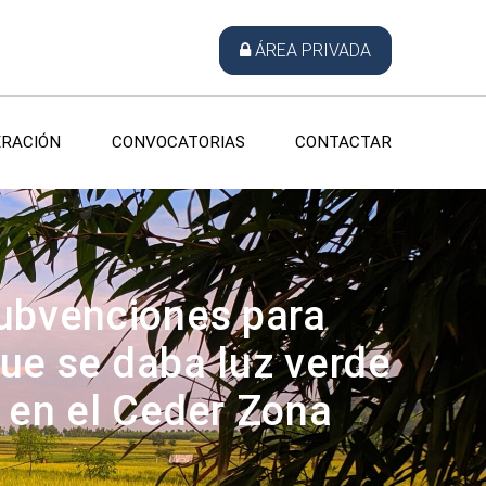
ÁREA PRIVADA
RACIÓN
CONVOCATORIAS
CONTACTAR
subvenciones para
que se daba luz verde
 en el Ceder Zona