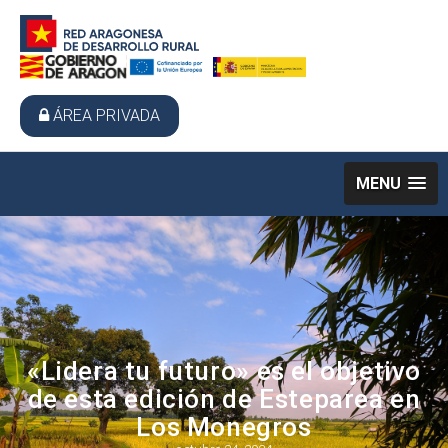
ÁREA PRIVADA
MENU
«Lidera tu futuro» es el objetivo
de esta edición de Esteparea en
Los Monegros