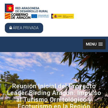
ÁREA PRIVADA
MENU
Reunión Inicial del Proyecto
Leader Birding Aragón: Impulso
al Turismo Ornitológico y
Ecoturismo en la Región