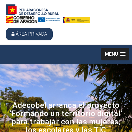
ÁREA PRIVADA
MENU
Adecobel arranca el proyecto
‘Formando un territorio digital’
para trabajar con las mujeres,
los escolares y las TIC