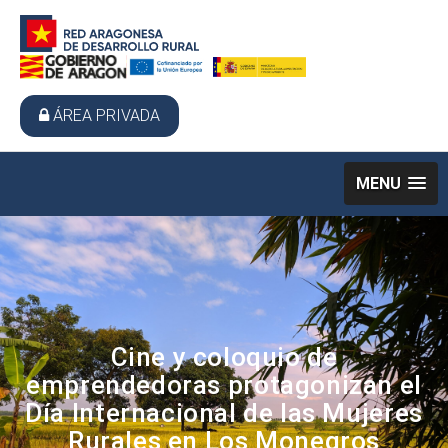
ÁREA PRIVADA
MENU
Cine y coloquio de
emprendedoras protagonizan el
Día Internacional de las Mujeres
Rurales en Los Monegros