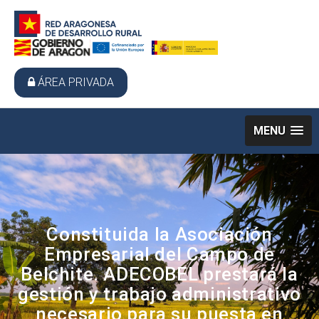
ÁREA PRIVADA
MENU
Constituida la Asociación
Empresarial del Campo de
Belchite. ADECOBEL prestará la
gestión y trabajo administrativo
necesario para su puesta en