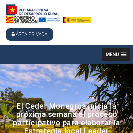
ÁREA PRIVADA
MENU
El Ceder Monegros inicia la
próxima semana el proceso
participativo para elaborar la
Estrategia local Leader