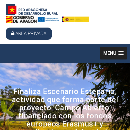
ÁREA PRIVADA
MENU
Finaliza Escenario Estepario,
actividad que forma parte del
proyecto ‘Campo Abierto’
financiado con los fondos
europeos Erasmus+ y