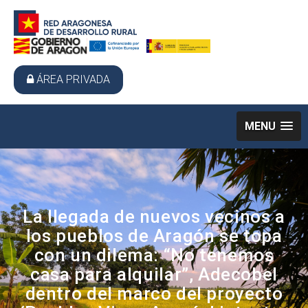
ÁREA PRIVADA
MENU
La llegada de nuevos vecinos a
los pueblos de Aragón se topa
con un dilema: “No tenemos
casa para alquilar”, Adecobel
dentro del marco del proyecto